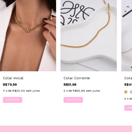
Colar Inicial
Colar Corrente
Col
R$79,99
R$51,98
R$4
4
x de
R$20,00
sem juros
2
x de
R$25,99
sem juros
2
x d
COMPRAR
CO