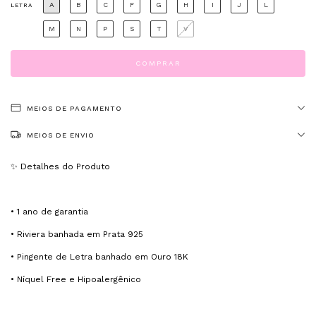
A
B
C
F
G
H
I
J
L
LETRA
M
N
P
S
T
V
MEIOS DE PAGAMENTO
MEIOS DE ENVIO
✨ Detalhes do Produto
• 1 ano de garantia
• Riviera banhada em Prata 925
• Pingente de Letra banhado em Ouro 18K
• Níquel Free e Hipoalergênico