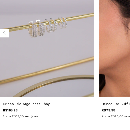
Brinco Ear Cuff 
Brinco Trio Argolinhas Thay
R$79,98
R$165,98
4
x de
R$20,00
sem
5
x de
R$33,20
sem juros