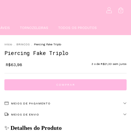
0
ÁVEIS
TORNOZELEIRAS
TODOS OS PRODUTOS
Início
.
BRINCOS
.
Piercing Fake Triplo
Piercing Fake Triplo
R$63,98
3
x de
R$21,33
sem juros
MEIOS DE PAGAMENTO
MEIOS DE ENVIO
✨
Detalhes do Produto