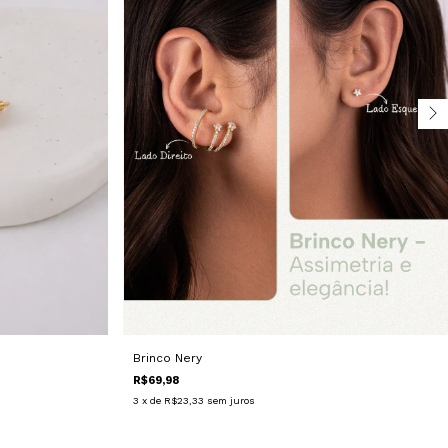
Brinco Nery
R$69,98
3
x de
R$23,33
sem juros