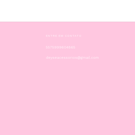
ENTRE EM CONTATO
5575999604865
deyseacessorios@gmail.com