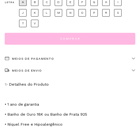
A
B
C
D
E
F
G
H
I
LETRA
J
K
L
M
N
O
P
R
S
T
V
MEIOS DE PAGAMENTO
MEIOS DE ENVIO
✨ Detalhes do Produto
• 1 ano de garantia
• Banho de Ouro 18K ou Banho de Prata 925
• Níquel Free e Hipoalergênico