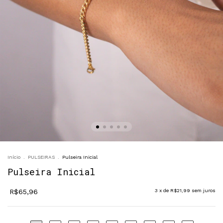
Início
.
PULSEIRAS
.
Pulseira Inicial
Pulseira Inicial
R$65,96
3
x de
R$21,99
sem juros