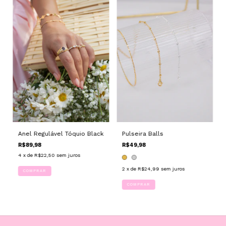
Anel Regulável Tóquio Black
Pulseira Balls
R$89,98
R$49,98
4
x de
R$22,50
sem juros
2
x de
R$24,99
sem juros
COMPRAR