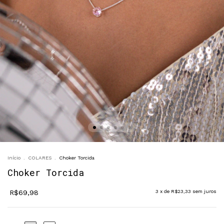
Início
.
COLARES
.
Choker Torcida
Choker Torcida
R$69,98
3
x de
R$23,33
sem juros