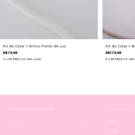
Kit de Colar + 
Kit de Colar + Brinco Ponto de Luz
R$179,98
R$79,98
5
x de
R$36,00
sem
4
x de
R$20,00
sem juros
ASSINE NOSSA NEWSLETTER
DEPARTAMENT
INÍCIO
ANÉIS