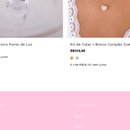
Brinco Ponto de Luz
Kit de Colar + Brinco Coração Zo
R$139,98
 juros
5
x de
R$28,00
sem juros
OS
NAVEGAÇÃO
INÍCIO
ANÉIS