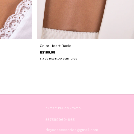
Colar Heart Basic
e
R$189,98
5
x de
R$38,00
sem juros
ENTRE EM CONTATO
5575999604865
deyseacessorios@gmail.com