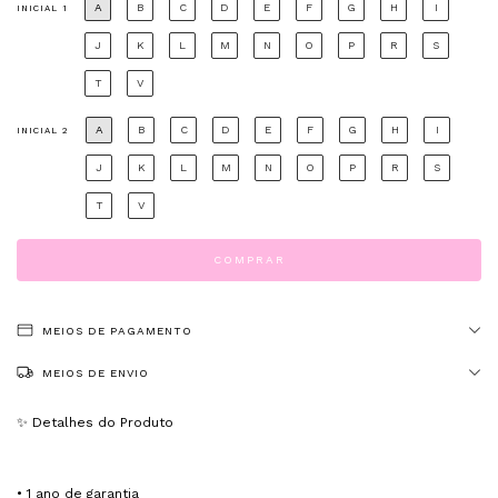
A
B
C
D
E
F
G
H
I
INICIAL 1
J
K
L
M
N
O
P
R
S
T
V
A
B
C
D
E
F
G
H
I
INICIAL 2
J
K
L
M
N
O
P
R
S
T
V
MEIOS DE PAGAMENTO
MEIOS DE ENVIO
✨ Detalhes do Produto
• 1 ano de garantia