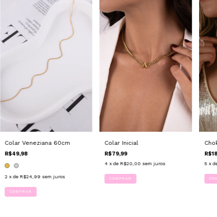
Colar Inicial
Colar Veneziana 60cm
Chok
R$79,99
R$49,98
R$18
4
x de
R$20,00
sem juros
5
x d
2
x de
R$24,99
sem juros
COMPRAR
COMPRAR