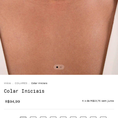
Início
.
COLARES
.
Colar Iniciais
Colar Iniciais
R$94,99
4
x de
R$23,75
sem juros