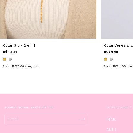
Colar Gio - 2 em 1
Colar Venezian
R$69,98
R$49,98
3
x de
R$23,33
sem juros
2
x de
R$24,99
sem
ASSINE NOSSA NEWSLETTER
DEPARTAMENT
INÍCIO
ANÉIS