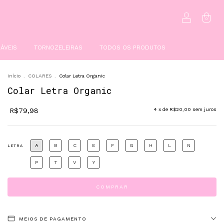
0
ÁVEIS
TORNOZELEIRAS
TODOS OS PRODUTOS
Início
.
COLARES
.
Colar Letra Organic
Colar Letra Organic
R$79,98
4
x de
R$20,00
sem juros
A
B
C
E
F
G
H
L
N
LETRA
P
T
V
Y
MEIOS DE PAGAMENTO