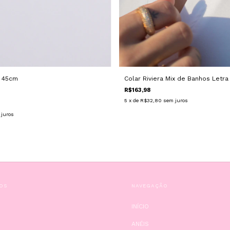
Colar Riviera Mix de Banhos Letra
a 45cm
R$163,98
5
x de
R$32,80
sem juros
 juros
OS
NAVEGAÇÃO
INÍCIO
ANÉIS