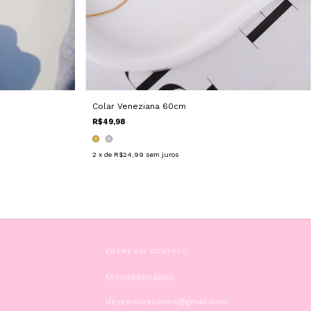
Colar Veneziana 60cm
R$49,98
2
x de
R$24,99
sem juros
ENTRE EM CONTATO
5575999604865
deyseacessorios@gmail.com