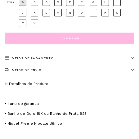
A
B
C
D
E
F
G
H
I
LETRA
J
K
L
M
N
O
P
R
S
T
V
MEIOS DE PAGAMENTO
MEIOS DE ENVIO
✨ Detalhes do Produto
• 1 ano de garantia
• Banho de Ouro 18K ou Banho de Prata 925
• Níquel Free e Hipoalergênico