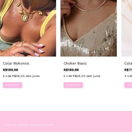
Colar Mykonos
Choker Basic
Cola
R$189,98
R$189,98
R$7
5
x de
R$38,00
sem juros
5
x de
R$38,00
sem juros
4
x d
CO
ASSINE NOSSA NEWSLETTER